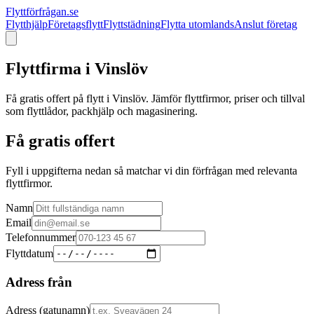
Flyttförfrågan.se
Flytthjälp
Företagsflytt
Flyttstädning
Flytta utomlands
Anslut företag
Flyttfirma i
Vinslöv
Få gratis offert på flytt i
Vinslöv
. Jämför flyttfirmor, priser och tillval
som flyttlådor, packhjälp och magasinering.
Få gratis offert
Fyll i uppgifterna nedan så matchar vi din förfrågan med relevanta
flyttfirmor.
Namn
Email
Telefonnummer
Flyttdatum
Adress från
Adress (gatunamn)