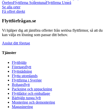
Örebro
Flyttfirma
Sollentuna
Flyttfirma
Umeå
Se alla orter
Få offert direkt
Flyttförfrågan.se
Vi hjälper dig att jämföra offerter från seriösa flyttfirmor, så att du
kan välja en lösning som passar ditt behov.
Anslut ditt företag
Tjänster
Flytthjälp
Företagsflytt
Flyttstädning
Flytta utomlands
Flyttfirma i Sverige
Bohagsflytt
Packning och uppackning
Flyttlådor och emballage
Bärhjälp tunga lyft
Montering och demontering
Magasinering