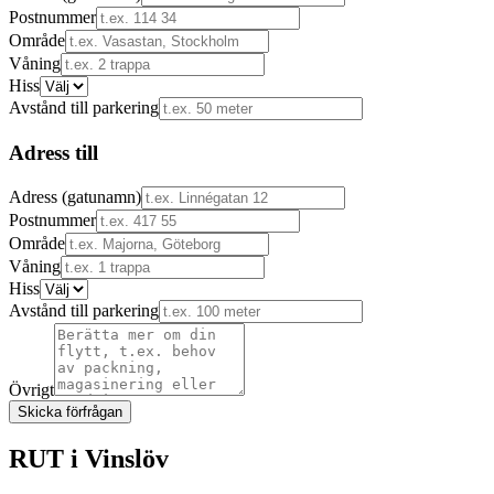
Postnummer
Område
Våning
Hiss
Avstånd till parkering
Adress till
Adress (gatunamn)
Postnummer
Område
Våning
Hiss
Avstånd till parkering
Övrigt
Skicka förfrågan
RUT i
Vinslöv