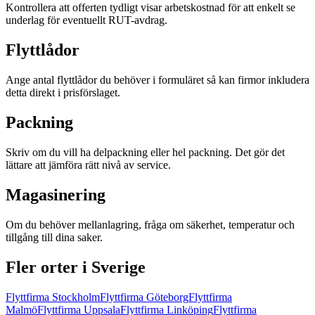
Kontrollera att offerten tydligt visar arbetskostnad för att enkelt se
underlag för eventuellt RUT-avdrag.
Flyttlådor
Ange antal flyttlådor du behöver i formuläret så kan firmor inkludera
detta direkt i prisförslaget.
Packning
Skriv om du vill ha delpackning eller hel packning. Det gör det
lättare att jämföra rätt nivå av service.
Magasinering
Om du behöver mellanlagring, fråga om säkerhet, temperatur och
tillgång till dina saker.
Fler orter i Sverige
Flyttfirma
Stockholm
Flyttfirma
Göteborg
Flyttfirma
Malmö
Flyttfirma
Uppsala
Flyttfirma
Linköping
Flyttfirma