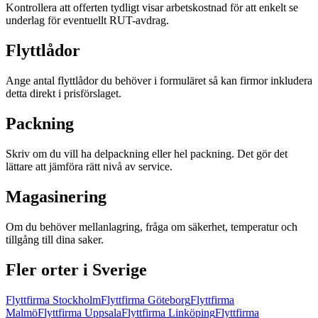
Kontrollera att offerten tydligt visar arbetskostnad för att enkelt se
underlag för eventuellt RUT-avdrag.
Flyttlådor
Ange antal flyttlådor du behöver i formuläret så kan firmor inkludera
detta direkt i prisförslaget.
Packning
Skriv om du vill ha delpackning eller hel packning. Det gör det
lättare att jämföra rätt nivå av service.
Magasinering
Om du behöver mellanlagring, fråga om säkerhet, temperatur och
tillgång till dina saker.
Fler orter i Sverige
Flyttfirma
Stockholm
Flyttfirma
Göteborg
Flyttfirma
Malmö
Flyttfirma
Uppsala
Flyttfirma
Linköping
Flyttfirma