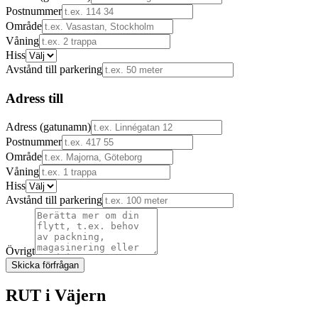
Postnummer
Område
Våning
Hiss
Avstånd till parkering
Adress till
Adress (gatunamn)
Postnummer
Område
Våning
Hiss
Avstånd till parkering
Övrigt
Skicka förfrågan
RUT i
Väjern