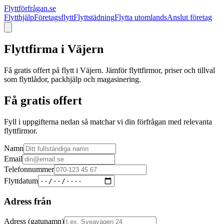
Flyttförfrågan.se
Flytthjälp
Företagsflytt
Flyttstädning
Flytta utomlands
Anslut företag
Flyttfirma i
Väjern
Få gratis offert på flytt i
Väjern
. Jämför flyttfirmor, priser och tillval
som flyttlådor, packhjälp och magasinering.
Få gratis offert
Fyll i uppgifterna nedan så matchar vi din förfrågan med relevanta
flyttfirmor.
Namn
Email
Telefonnummer
Flyttdatum
Adress från
Adress (gatunamn)