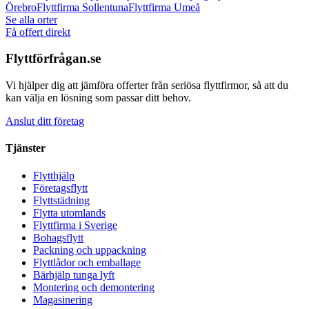
Örebro
Flyttfirma
Sollentuna
Flyttfirma
Umeå
Se alla orter
Få offert direkt
Flyttförfrågan.se
Vi hjälper dig att jämföra offerter från seriösa flyttfirmor, så att du
kan välja en lösning som passar ditt behov.
Anslut ditt företag
Tjänster
Flytthjälp
Företagsflytt
Flyttstädning
Flytta utomlands
Flyttfirma i Sverige
Bohagsflytt
Packning och uppackning
Flyttlådor och emballage
Bärhjälp tunga lyft
Montering och demontering
Magasinering