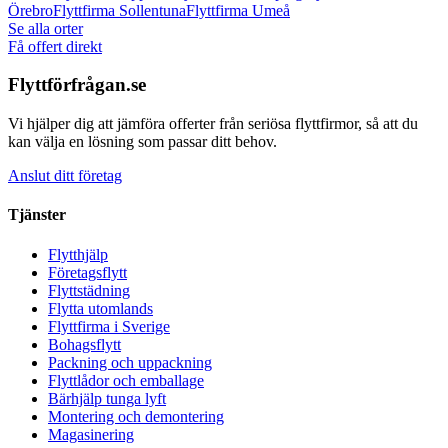
Örebro
Flyttfirma
Sollentuna
Flyttfirma
Umeå
Se alla orter
Få offert direkt
Flyttförfrågan.se
Vi hjälper dig att jämföra offerter från seriösa flyttfirmor, så att du
kan välja en lösning som passar ditt behov.
Anslut ditt företag
Tjänster
Flytthjälp
Företagsflytt
Flyttstädning
Flytta utomlands
Flyttfirma i Sverige
Bohagsflytt
Packning och uppackning
Flyttlådor och emballage
Bärhjälp tunga lyft
Montering och demontering
Magasinering