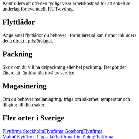
Kontrollera att offerten tydligt visar arbetskostnad för att enkelt se
underlag för eventuellt RUT-avdrag.
Flyttlådor
Ange antal flyttlådor du behöver i formuläret så kan firmor inkludera
detta direkt i prisförslaget.
Packning
Skriv om du vill ha delpackning eller hel packning. Det gör det
lättare att jämföra rätt nivå av service.
Magasinering
Om du behöver mellanlagring, fråga om säkerhet, temperatur och
tillgång till dina saker.
Fler orter i Sverige
Flyttfirma
Stockholm
Flyttfirma
Göteborg
Flyttfirma
Malmö
Flyttfirma
Uppsala
Flyttfirma
Linköping
Flyttfirma