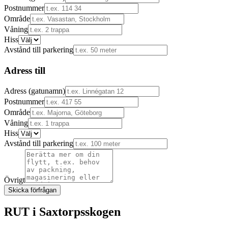
Postnummer
Område
Våning
Hiss
Avstånd till parkering
Adress till
Adress (gatunamn)
Postnummer
Område
Våning
Hiss
Avstånd till parkering
Övrigt
Skicka förfrågan
RUT i
Saxtorpsskogen