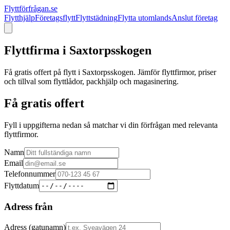
Flyttförfrågan.se
Flytthjälp
Företagsflytt
Flyttstädning
Flytta utomlands
Anslut företag
Flyttfirma i
Saxtorpsskogen
Få gratis offert på flytt i
Saxtorpsskogen
. Jämför flyttfirmor, priser
och tillval som flyttlådor, packhjälp och magasinering.
Få gratis offert
Fyll i uppgifterna nedan så matchar vi din förfrågan med relevanta
flyttfirmor.
Namn
Email
Telefonnummer
Flyttdatum
Adress från
Adress (gatunamn)