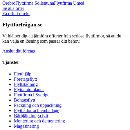
Örebro
Flyttfirma
Sollentuna
Flyttfirma
Umeå
Se alla orter
Få offert direkt
Flyttförfrågan.se
Vi hjälper dig att jämföra offerter från seriösa flyttfirmor, så att du
kan välja en lösning som passar ditt behov.
Anslut ditt företag
Tjänster
Flytthjälp
Företagsflytt
Flyttstädning
Flytta utomlands
Flyttfirma i Sverige
Bohagsflytt
Packning och uppackning
Flyttlådor och emballage
Bärhjälp tunga lyft
Montering och demontering
Magasinering