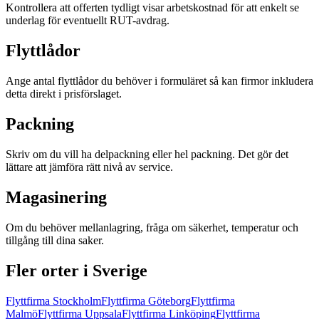
Kontrollera att offerten tydligt visar arbetskostnad för att enkelt se
underlag för eventuellt RUT-avdrag.
Flyttlådor
Ange antal flyttlådor du behöver i formuläret så kan firmor inkludera
detta direkt i prisförslaget.
Packning
Skriv om du vill ha delpackning eller hel packning. Det gör det
lättare att jämföra rätt nivå av service.
Magasinering
Om du behöver mellanlagring, fråga om säkerhet, temperatur och
tillgång till dina saker.
Fler orter i Sverige
Flyttfirma
Stockholm
Flyttfirma
Göteborg
Flyttfirma
Malmö
Flyttfirma
Uppsala
Flyttfirma
Linköping
Flyttfirma