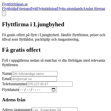
Flyttförfrågan.se
Flytthjälp
Företagsflytt
Flyttstädning
Flytta utomlands
Anslut företag
Flyttfirma i
Ljungbyhed
Få gratis offert på flytt i
Ljungbyhed
. Jämför flyttfirmor, priser och
tillval som flyttlådor, packhjälp och magasinering.
Få gratis offert
Fyll i uppgifterna nedan så matchar vi din förfrågan med relevanta
flyttfirmor.
Namn
Email
Telefonnummer
Flyttdatum
Adress från
Adress (gatunamn)