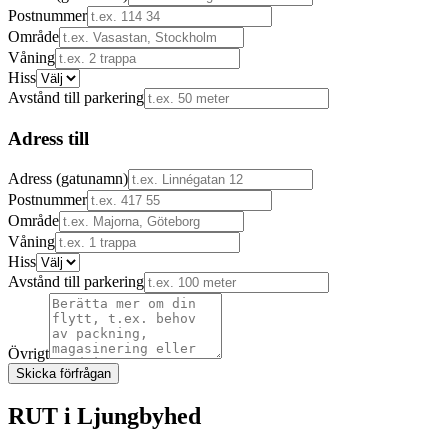
Postnummer
Område
Våning
Hiss
Avstånd till parkering
Adress till
Adress (gatunamn)
Postnummer
Område
Våning
Hiss
Avstånd till parkering
Övrigt
Skicka förfrågan
RUT i
Ljungbyhed