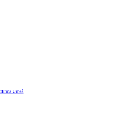
ttfirma
Umeå