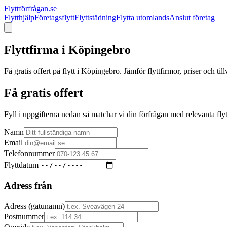
Flyttförfrågan.se
Flytthjälp
Företagsflytt
Flyttstädning
Flytta utomlands
Anslut företag
Flyttfirma i
Köpingebro
Få gratis offert på flytt i
Köpingebro
. Jämför flyttfirmor, priser och ti
Få gratis offert
Fyll i uppgifterna nedan så matchar vi din förfrågan med relevanta flyt
Namn
Email
Telefonnummer
Flyttdatum
Adress från
Adress (gatunamn)
Postnummer