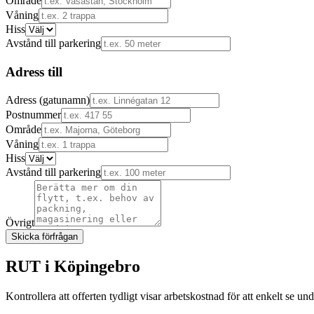
Område
Våning
Hiss
Avstånd till parkering
Adress till
Adress (gatunamn)
Postnummer
Område
Våning
Hiss
Avstånd till parkering
Övrigt
Skicka förfrågan
RUT i
Köpingebro
Kontrollera att offerten tydligt visar arbetskostnad för att enkelt se u