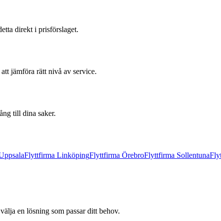
tta direkt i prisförslaget.
att jämföra rätt nivå av service.
g till dina saker.
Uppsala
Flyttfirma
Linköping
Flyttfirma
Örebro
Flyttfirma
Sollentuna
Fly
n välja en lösning som passar ditt behov.