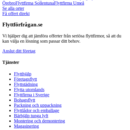
Örebro
Flyttfirma
Sollentuna
Flyttfirma
Umeå
Se alla orter
Få offert direkt
Flyttförfrågan.se
Vi hjälper dig att jämföra offerter från seriösa flyttfirmor, så att du
kan välja en lösning som passar ditt behov.
Anslut ditt företag
Tjänster
Flytthjälp
Företagsflytt
Flyttstädning
Flytta utomlands
Flyttfirma i Sverige
Bohagsflytt
Packning och uppackning
Flyttlådor och emballage
Bärhjälp tunga lyft
Montering och demontering
Magasinering