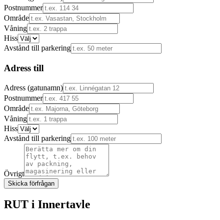
Postnummer
Område
Våning
Hiss
Avstånd till parkering
Adress till
Adress (gatunamn)
Postnummer
Område
Våning
Hiss
Avstånd till parkering
Övrigt
Skicka förfrågan
RUT i
Innertavle