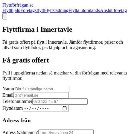
Flyttförfrågan.se
Flytthjälp
Företagsflytt
Flyttstädning
Flytta utomlands
Anslut företag
Flyttfirma i
Innertavle
Få gratis offert på flytt i
Innertavle
. Jämför flyttfirmor, priser och
tillval som flyttlådor, packhjälp och magasinering.
Få gratis offert
Fyll i uppgifterna nedan så matchar vi din förfrågan med relevanta
flyttfirmor.
Namn
Email
Telefonnummer
Flyttdatum
Adress från
Adress (gatunamn)