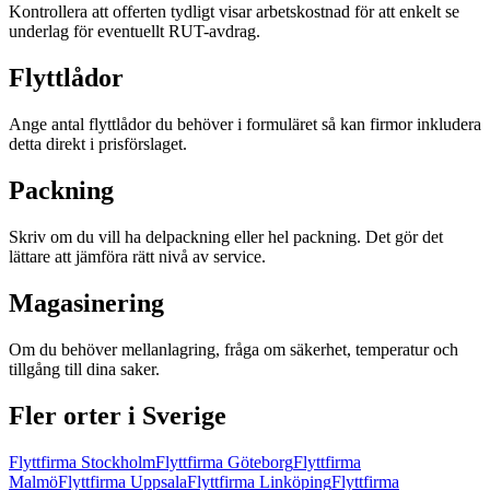
Kontrollera att offerten tydligt visar arbetskostnad för att enkelt se
underlag för eventuellt RUT-avdrag.
Flyttlådor
Ange antal flyttlådor du behöver i formuläret så kan firmor inkludera
detta direkt i prisförslaget.
Packning
Skriv om du vill ha delpackning eller hel packning. Det gör det
lättare att jämföra rätt nivå av service.
Magasinering
Om du behöver mellanlagring, fråga om säkerhet, temperatur och
tillgång till dina saker.
Fler orter i Sverige
Flyttfirma
Stockholm
Flyttfirma
Göteborg
Flyttfirma
Malmö
Flyttfirma
Uppsala
Flyttfirma
Linköping
Flyttfirma