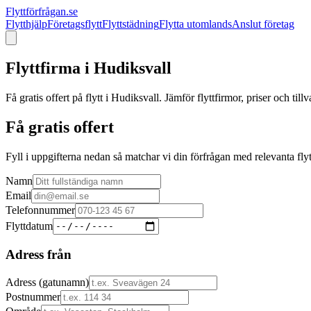
Flyttförfrågan.se
Flytthjälp
Företagsflytt
Flyttstädning
Flytta utomlands
Anslut företag
Flyttfirma i
Hudiksvall
Få gratis offert på flytt i
Hudiksvall
. Jämför flyttfirmor, priser och til
Få gratis offert
Fyll i uppgifterna nedan så matchar vi din förfrågan med relevanta flyt
Namn
Email
Telefonnummer
Flyttdatum
Adress från
Adress (gatunamn)
Postnummer