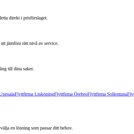
tta direkt i prisförslaget.
att jämföra rätt nivå av service.
g till dina saker.
Uppsala
Flyttfirma
Linköping
Flyttfirma
Örebro
Flyttfirma
Sollentuna
Fly
n välja en lösning som passar ditt behov.