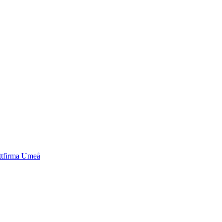
ttfirma
Umeå