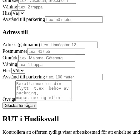
Område
Våning
Hiss
Avstånd till parkering
Adress till
Adress (gatunamn)
Postnummer
Område
Våning
Hiss
Avstånd till parkering
Övrigt
Skicka förfrågan
RUT i
Hudiksvall
Kontrollera att offerten tydligt visar arbetskostnad för att enkelt se u