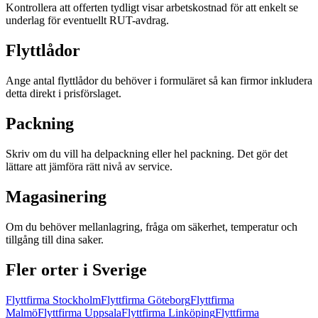
Kontrollera att offerten tydligt visar arbetskostnad för att enkelt se
underlag för eventuellt RUT-avdrag.
Flyttlådor
Ange antal flyttlådor du behöver i formuläret så kan firmor inkludera
detta direkt i prisförslaget.
Packning
Skriv om du vill ha delpackning eller hel packning. Det gör det
lättare att jämföra rätt nivå av service.
Magasinering
Om du behöver mellanlagring, fråga om säkerhet, temperatur och
tillgång till dina saker.
Fler orter i Sverige
Flyttfirma
Stockholm
Flyttfirma
Göteborg
Flyttfirma
Malmö
Flyttfirma
Uppsala
Flyttfirma
Linköping
Flyttfirma