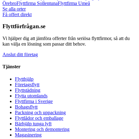
Örebro
Flyttfirma
Sollentuna
Flyttfirma
Umeå
Se alla orter
Få offert direkt
Flyttförfrågan.se
Vi hjälper dig att jämföra offerter från seriösa flyttfirmor, så att du
kan välja en lösning som passar ditt behov.
Anslut ditt företag
Tjänster
Flytthjälp
Företagsflytt
Flyttstädning
Flytta utomlands
Flyttfirma i Sverige
Bohagsflytt
Packning och uppackning
Flyttlådor och emballage
Bärhjälp tunga lyft
Montering och demontering
Magasinering