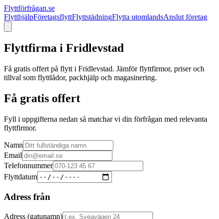
Flyttförfrågan.se
Flytthjälp
Företagsflytt
Flyttstädning
Flytta utomlands
Anslut företag
Flyttfirma i
Fridlevstad
Få gratis offert på flytt i
Fridlevstad
. Jämför flyttfirmor, priser och
tillval som flyttlådor, packhjälp och magasinering.
Få gratis offert
Fyll i uppgifterna nedan så matchar vi din förfrågan med relevanta
flyttfirmor.
Namn
Email
Telefonnummer
Flyttdatum
Adress från
Adress (gatunamn)