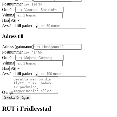
Postnummer
Område
Våning
Hiss
Avstånd till parkering
Adress till
Adress (gatunamn)
Postnummer
Område
Våning
Hiss
Avstånd till parkering
Övrigt
Skicka förfrågan
RUT i
Fridlevstad