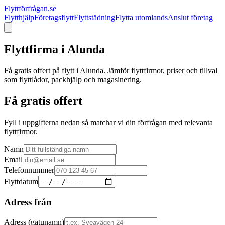
Flyttförfrågan.se
Flytthjälp
Företagsflytt
Flyttstädning
Flytta utomlands
Anslut företag
Flyttfirma i
Alunda
Få gratis offert på flytt i
Alunda
. Jämför flyttfirmor, priser och tillval
som flyttlådor, packhjälp och magasinering.
Få gratis offert
Fyll i uppgifterna nedan så matchar vi din förfrågan med relevanta
flyttfirmor.
Namn
Email
Telefonnummer
Flyttdatum
Adress från
Adress (gatunamn)