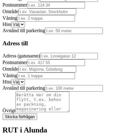
Postnummer
Område
Våning
Hiss
Avstånd till parkering
Adress till
Adress (gatunamn)
Postnummer
Område
Våning
Hiss
Avstånd till parkering
Övrigt
Skicka förfrågan
RUT i
Alunda