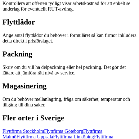
Kontrollera att offerten tydligt visar arbetskostnad för att enkelt se
underlag för eventuellt RUT-avdrag.
Flyttlådor
Ange antal flyttlådor du behöver i formuläret så kan firmor inkludera
detta direkt i prisförslaget.
Packning
Skriv om du vill ha delpackning eller hel packning. Det gör det
lättare att jämföra rätt nivå av service.
Magasinering
Om du behöver mellanlagring, fråga om säkerhet, temperatur och
tillgång till dina saker.
Fler orter i Sverige
Flyttfirma
Stockholm
Flyttfirma
Göteborg
Flyttfirma
Malmö
Flyttfirma
Uppsala
Flyttfirma
Linköping
Flyttfirma