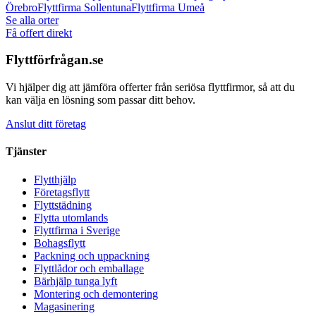
Örebro
Flyttfirma
Sollentuna
Flyttfirma
Umeå
Se alla orter
Få offert direkt
Flyttförfrågan.se
Vi hjälper dig att jämföra offerter från seriösa flyttfirmor, så att du
kan välja en lösning som passar ditt behov.
Anslut ditt företag
Tjänster
Flytthjälp
Företagsflytt
Flyttstädning
Flytta utomlands
Flyttfirma i Sverige
Bohagsflytt
Packning och uppackning
Flyttlådor och emballage
Bärhjälp tunga lyft
Montering och demontering
Magasinering